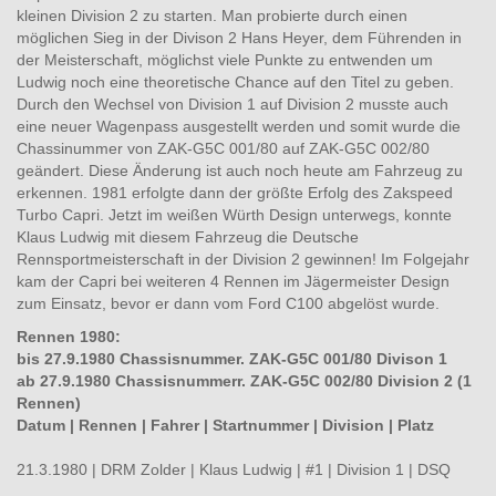
kleinen Division 2 zu starten. Man probierte durch einen
möglichen Sieg in der Divison 2 Hans Heyer, dem Führenden in
der Meisterschaft, möglichst viele Punkte zu entwenden um
Ludwig noch eine theoretische Chance auf den Titel zu geben.
Durch den Wechsel von Division 1 auf Division 2 musste auch
eine neuer Wagenpass ausgestellt werden und somit wurde die
Chassinummer von ZAK-G5C 001/80 auf ZAK-G5C 002/80
geändert. Diese Änderung ist auch noch heute am Fahrzeug zu
erkennen. 1981 erfolgte dann der größte Erfolg des Zakspeed
Turbo Capri. Jetzt im weißen Würth Design unterwegs, konnte
Klaus Ludwig mit diesem Fahrzeug die Deutsche
Rennsportmeisterschaft in der Division 2 gewinnen! Im Folgejahr
kam der Capri bei weiteren 4 Rennen im Jägermeister Design
zum Einsatz, bevor er dann vom Ford C100 abgelöst wurde.
Rennen 1980:
bis 27.9.1980 Chassisnummer. ZAK-G5C 001/80 Divison 1
ab 27.9.1980 Chassisnummerr. ZAK-G5C 002/80 Division 2 (1
Rennen)
Datum | Rennen | Fahrer | Startnummer
|
Division
|
Platz
21.3.1980 | DRM Zolder | Klaus Ludwig | #1 | Division 1 | DSQ