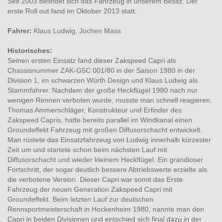
Seit 2003 befindet sich das Fahrzeug in unserem Besitz. Der
erste Roll out fand im Oktober 2013 statt.
Fahrer:
Klaus Ludwig, Jochen Mass
Historisches:
Seinen ersten Einsatz fand dieser Zakspeed Capri als
Chassisnummer ZAK-G5C 001/80 in der Saison 1980 in der
Division 1, im schwarzen Würth Design und Klaus Ludwig als
Stammfahrer. Nachdem der große Heckflügel 1980 nach nur
wenigen Rennen verboten wurde, musste man schnell reagieren.
Thomas Ammerschläger, Konstrukteur und Erfinder des
Zakspeed Capris, hatte bereits parallel im Windkanal einen
Groundeffekt Fahrzeug mit großen Diffusorschacht entwickelt.
Man rüstete das Einsatzfahrzeug von Ludwig innerhalb kürzester
Zeit um und startete schon beim nächsten Lauf mit
Diffusorschacht und wieder kleinem Heckflügel. Ein grandioser
Fortschritt, der sogar deutlich bessere Abtriebswerte erzielte als
die verbotene Version. Dieser Capri war somit das Erste
Fahrzeug der neuen Generation Zakspeed Capri mit
Groundeffekt. Beim letzten Lauf zur deutschen
Rennsportmeisterschaft in Hockenheim 1980, nannte man den
Capri in beiden Divisionen und entschied sich final dazu in der