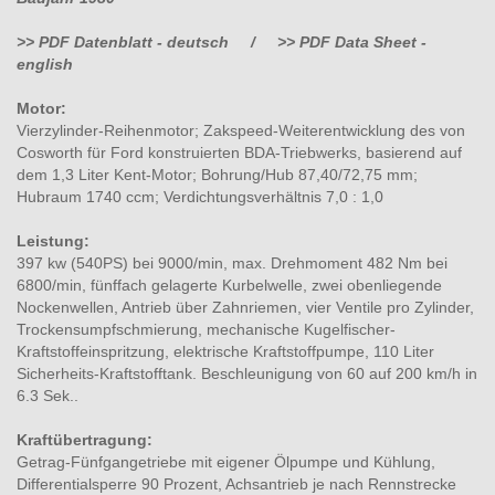
>> PDF Datenblatt - deutsch
/
>> PDF Data Sheet -
english
Motor:
Vierzylinder-Reihenmotor; Zakspeed-Weiterentwicklung des von
Cosworth für Ford konstruierten BDA-Triebwerks, basierend auf
dem 1,3 Liter Kent-Motor; Bohrung/Hub 87,40/72,75 mm;
Hubraum 1740 ccm; Verdichtungsverhältnis 7,0 : 1,0
Leistung:
397 kw (540PS) bei 9000/min, max. Drehmoment 482 Nm bei
6800/min, fünffach gelagerte Kurbelwelle, zwei obenliegende
Nockenwellen, Antrieb über Zahnriemen, vier Ventile pro Zylinder,
Trockensumpfschmierung, mechanische Kugelfischer-
Kraftstoffeinspritzung, elektrische Kraftstoffpumpe, 110 Liter
Sicherheits-Kraftstofftank. Beschleunigung von 60 auf 200 km/h in
6.3 Sek..
Kraftübertragung:
Getrag-Fünfgangetriebe mit eigener Ölpumpe und Kühlung,
Differentialsperre 90 Prozent, Achsantrieb je nach Rennstrecke