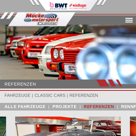
Menu
REFERENZEN
FAHRZEUGE
CLASSIC CARS
REFERENZEN
ALLE FAHRZEUGE
|
PROJEKTE
|
REFERENZEN
|
RENN